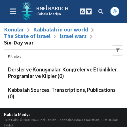
BNEI BARUCH
Kabala Medya
Konular
Kabbalah in our world
The State of Israel
Israel wars
Six-Day war
Filtreler
:
Dersler ve Konuşmalar, Kongreler ve Etkinlikler,
Programlar ve Klipler (0)
Kabbalah Sources, Transcriptions, Publications
(0)
Kabala Medya
Telif Hakkı © 2003-2026
Bnei Baruch – Kabbalah L’Am Association, Tüm Hakları
Saklıdır