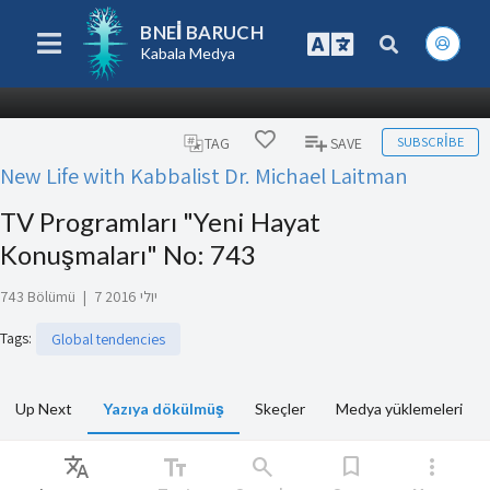
BNEI BARUCH
Kabala Medya
SUBSCRIBE
TAG
SAVE
New Life with Kabbalist Dr. Michael Laitman
TV Programları "Yeni Hayat
Konuşmaları" No: 743
743 Bölümü
|
7 יולי 2016
Tags
:
Global tendencies
Up Next
Yazıya dökülmüş
Skeçler
Medya yüklemeleri
Translate
text_fields
search
bookmark
more_vert