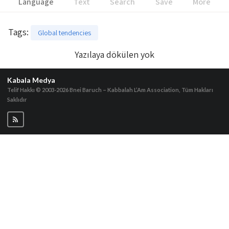
Language
Text
Search
Save
More
Tags
:
Global tendencies
Yazılaya dökülen yok
Kabala Medya
Telif Hakkı © 2003-2026
Bnei Baruch – Kabbalah L’Am Association, Tüm Hakları
Saklıdır