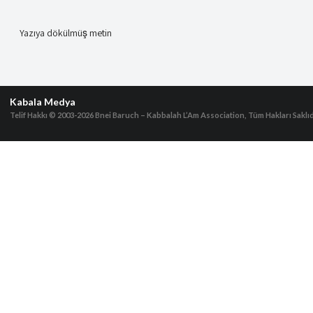
Yazıya dökülmüş metin
Kabala Medya
Telif Hakkı © 2003-2026
Bnei Baruch – Kabbalah L’Am Association, Tüm Hakları Saklıd