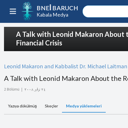
BNEI BARUCH
Kabala Medya
A Talk with Leonid Makaron About 
Financial Crisis
Leonid Makaron and Kabbalist Dr. Michael Laitman
A Talk with Leonid Makaron About the Re
2 Bölümü
|
٢٤ نوفمبر ٢٠٠٨
Yazıya dökülmüş
Skeçler
Medya yüklemeleri