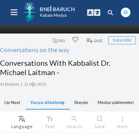
BNEI BARUCH
Kabala Medya
SUBSCRIBE
TAG
SAVE
Conversations on the way
Conversations With Kabbalist Dr.
Michael Laitman -
41 Bölümü
|
21 Ağu 2023
Up Next
Yazıya dökülmüş
Skeçler
Medya yüklemeleri
Translate
text_fields
search
bookmark
more_vert
Language
Text
Search
Save
More