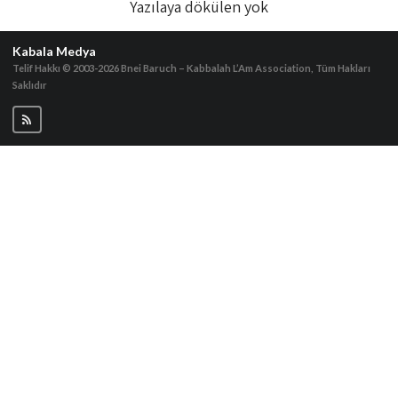
Yazılaya dökülen yok
Kabala Medya
Telif Hakkı © 2003-2026
Bnei Baruch – Kabbalah L’Am Association, Tüm Hakları
Saklıdır