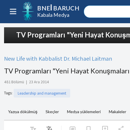
BNEI BARUCH
Kabala Medya
TV Programları "Yeni Hayat Konuşm
New Life with Kabbalist Dr. Michael Laitman
TV Programları "Yeni Hayat Konuşmaları
481 Bölümü
|
23 Ara 2014
Tags
:
Leadership and management
Yazıya dökülmüş
Skeçler
Medya yüklemeleri
Makaleler
text_fields
Translate
share
bookmark
add_comment