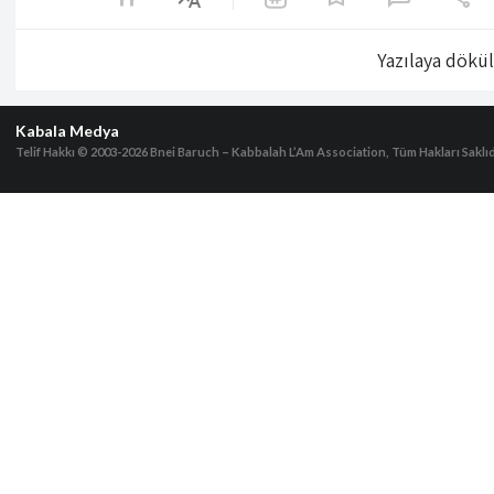
Yazılaya dökü
Kabala Medya
Telif Hakkı © 2003-2026
Bnei Baruch – Kabbalah L’Am Association, Tüm Hakları Saklıd