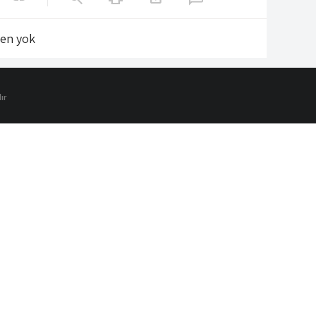
len yok
ır