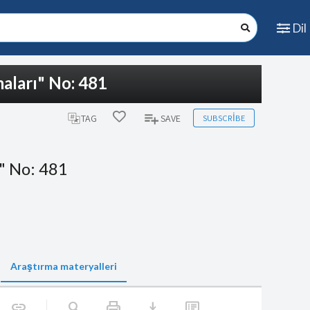
Dil
aları" No: 481
SUBSCRIBE
TAG
SAVE
" No: 481
Araştırma materyalleri
print
download
link
search