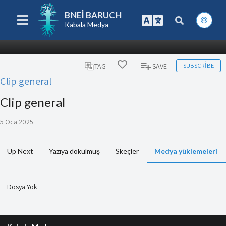
BNEI BARUCH
Kabala Medya
SUBSCRIBE
TAG
SAVE
Clip general
Clip general
5 Oca 2025
Up Next
Yazıya dökülmüş
Skeçler
Medya yüklemeleri
Dosya Yok