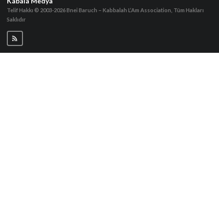
Kabala Medya
Telif Hakkı © 2003-2026
Bnei Baruch – Kabbalah L’Am Association, Tüm Hakları
Saklıdır