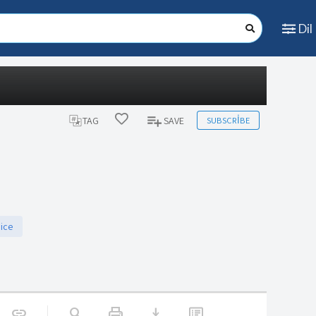
Dil
SUBSCRIBE
TAG
SAVE
ice
print
download
link
search