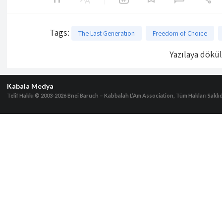
Tags
:
The Last Generation
Freedom of Choice
Yazılaya dökü
Kabala Medya
Telif Hakkı © 2003-2026
Bnei Baruch – Kabbalah L’Am Association, Tüm Hakları Saklıd