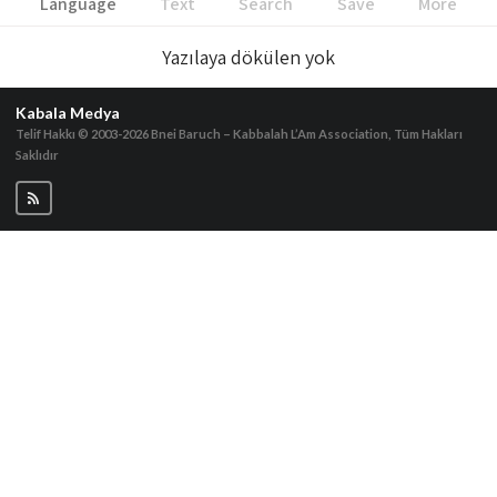
Language
Text
Search
Save
More
Yazılaya dökülen yok
Kabala Medya
Telif Hakkı © 2003-2026
Bnei Baruch – Kabbalah L’Am Association, Tüm Hakları
Saklıdır