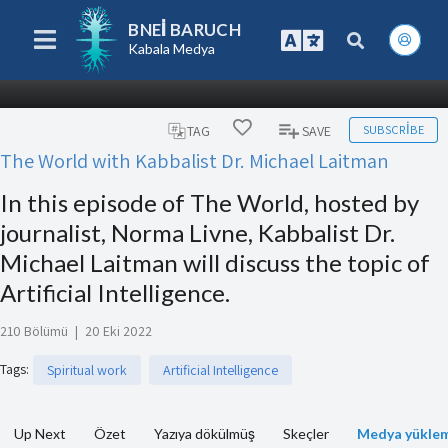
BNEI BARUCH
Kabala Medya
SUBSCRIBE
TAG
SAVE
The World with Kabbalist Dr. Michael Laitman
In this episode of The World, hosted by
journalist, Norma Livne, Kabbalist Dr.
Michael Laitman will discuss the topic of
Artificial Intelligence.
210 Bölümü
|
20 Eki 2022
Tags
:
Spiritual work
Artificial Intelligence
Up Next
Özet
Yazıya dökülmüş
Skeçler
Medya yüklem