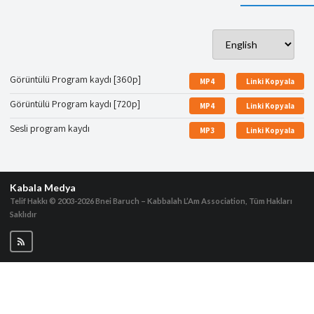
Görüntülü Program kaydı [360p]
MP4
Linki Kopyala
Görüntülü Program kaydı [720p]
MP4
Linki Kopyala
Sesli program kaydı
MP3
Linki Kopyala
Kabala Medya
Telif Hakkı © 2003-2026
Bnei Baruch – Kabbalah L’Am Association, Tüm Hakları
Saklıdır