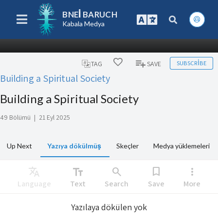
BNEI BARUCH
Kabala Medya
SUBSCRIBE
TAG
SAVE
Building a Spiritual Society
Building a Spiritual Society
49 Bölümü
|
21 Eyl 2025
Up Next
Yazıya dökülmüş
Skeçler
Medya yüklemeleri
Translate
text_fields
search
bookmark
more_vert
Language
Text
Search
Save
More
Yazılaya dökülen yok