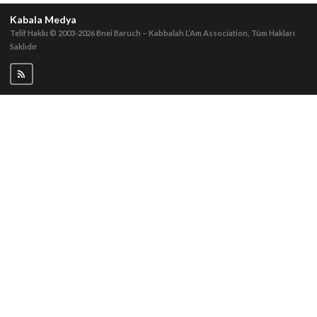
Kabala Medya
Telif Hakkı © 2003-2026
Bnei Baruch – Kabbalah L’Am Association, Tüm Hakları
Saklıdır