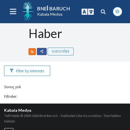
BNEI BARUCH
Kabala Medya
Haber
SUBSCRIBE
Filter by interests
Sonuç yok
Filtreler
:
Kabala Medya
Telif Hakkı © 2003-2026
Bnei Baruch – Kabbalah L’Am Association, Tüm Hakları
Saklıdır