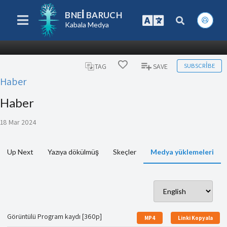
BNEI BARUCH
Kabala Medya
SUBSCRIBE
TAG
SAVE
Haber
Haber
18 Mar 2024
Up Next
Yazıya dökülmüş
Skeçler
Medya yüklemeleri
Görüntülü Program kaydı [360p]
MP4
Linki Kopyala