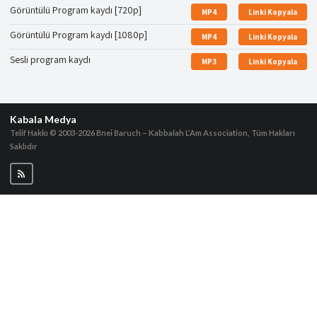
Görüntülü Program kaydı [720p]
MP4
Linki Kopyala
Görüntülü Program kaydı [1080p]
MP4
Linki Kopyala
Sesli program kaydı
MP3
Linki Kopyala
Kabala Medya
Telif Hakkı © 2003-2026
Bnei Baruch – Kabbalah L’Am Association, Tüm Hakları
Saklıdır