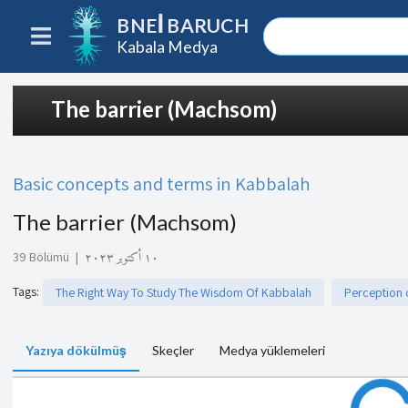
BNEI BARUCH
Kabala Medya
The barrier (Machsom)
Basic concepts and terms in Kabbalah
The barrier (Machsom)
39 Bölümü
|
١٠ أكتوبر ٢٠٢٣
Tags
:
The Right Way To Study The Wisdom Of Kabbalah
Perception o
Yazıya dökülmüş
Skeçler
Medya yüklemeleri