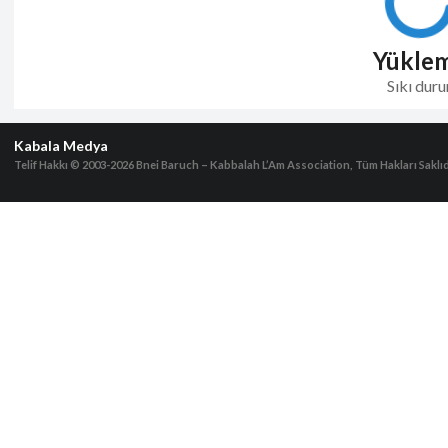
Yükle
Sıkı duru
Kabala Medya
Telif Hakkı © 2003-2026
Bnei Baruch – Kabbalah L’Am Association, Tüm Hakları Saklıd