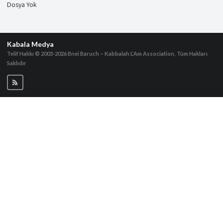
Dosya Yok
Kabala Medya
Telif Hakkı © 2003-2026
Bnei Baruch – Kabbalah L’Am Association, Tüm Hakları
Saklıdır