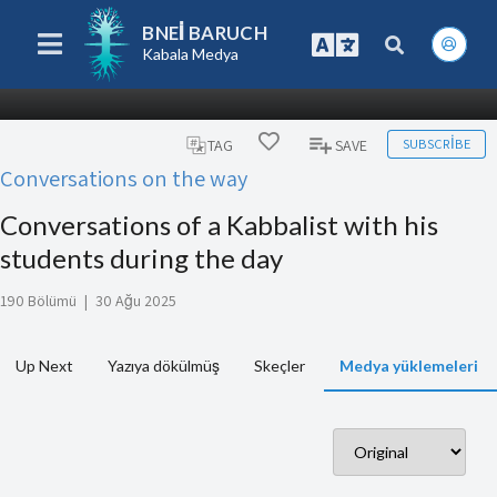
BNEI BARUCH
Kabala Medya
SUBSCRIBE
TAG
SAVE
Conversations on the way
Conversations of a Kabbalist with his
students during the day
190 Bölümü
|
30 Ağu 2025
Up Next
Yazıya dökülmüş
Skeçler
Medya yüklemeleri