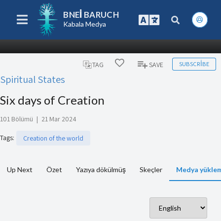
BNEI BARUCH
Kabala Medya
SUBSCRIBE
TAG
SAVE
Spiritual States
Six days of Creation
101 Bölümü
|
21 Mar 2024
Tags
:
Creation of the world
Up Next
Özet
Yazıya dökülmüş
Skeçler
Medya yüklem