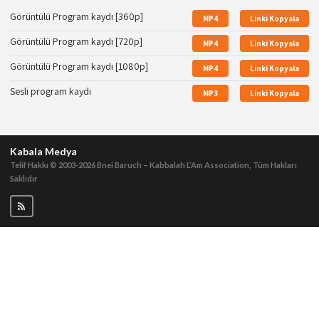
Görüntülü Program kaydı [360p]
MP4
Linki Kopyala
Görüntülü Program kaydı [720p]
MP4
Linki Kopyala
Görüntülü Program kaydı [1080p]
MP4
Linki Kopyala
Sesli program kaydı
MP3
Linki Kopyala
Kabala Medya
Telif Hakkı © 2003-2026
Bnei Baruch – Kabbalah L’Am Association, Tüm Hakları
Saklıdır