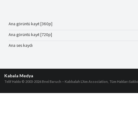
Ana görüntü kayıt [360p]
Ana görüntü kayıt [720p]
Ana ses kaydı
Kabala Medya
Telif Hakkı © 2003-2026
Bnei Baruch – Kabbalah L’Am Association, Tüm Hakları Saklıd