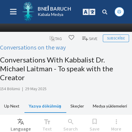
BNEI BARUCH
Kabala Medya
SUBSCRIBE
TAG
SAVE
Conversations on the way
Conversations With Kabbalist Dr.
Michael Laitman - To speak with the
Creator
154 Bölümü
|
29 May 2025
Up Next
Yazıya dökülmüş
Skeçler
Medya yüklemeleri
Translate
text_fields
search
bookmark
more_vert
Language
Text
Search
Save
More