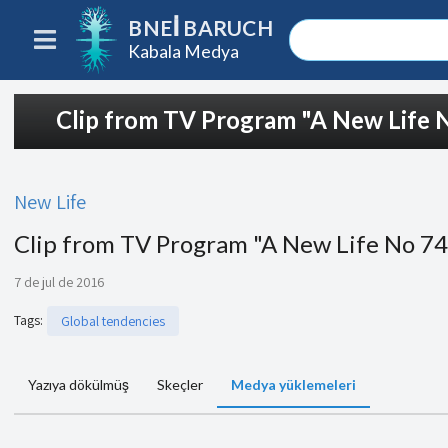
BNEI BARUCH
Kabala Medya
Clip from TV Program "A New Life 
New Life
Clip from TV Program "A New Life No 7
7 de jul de 2016
Tags
:
Global tendencies
Yazıya dökülmüş
Skeçler
Medya yüklemeleri