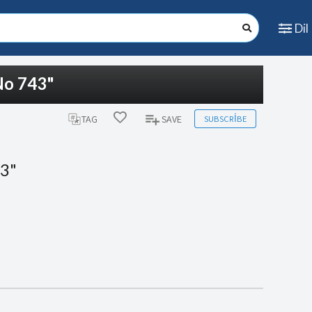
Dil
No 743"
SUBSCRIBE
TAG
SAVE
43"