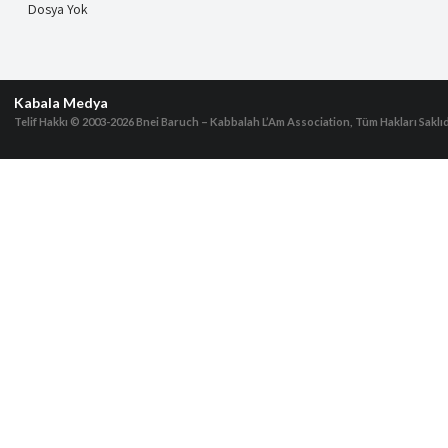
Dosya Yok
Kabala Medya
Telif Hakkı © 2003-2026
Bnei Baruch – Kabbalah L’Am Association, Tüm Hakları Saklıd