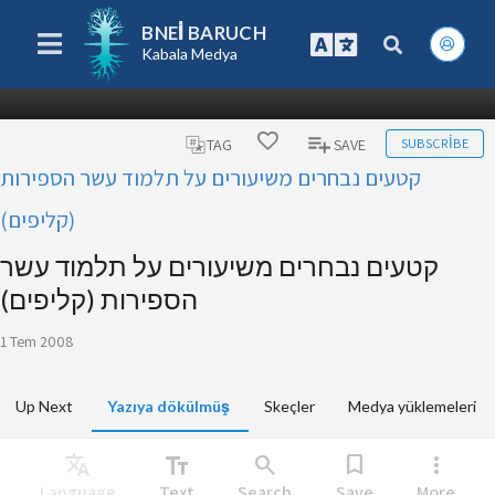
BNEI BARUCH
Kabala Medya
SUBSCRIBE
TAG
SAVE
קטעים נבחרים משיעורים על תלמוד עשר הספירות
(קליפים)
קטעים נבחרים משיעורים על תלמוד עשר
הספירות (קליפים)
1 Tem 2008
Up Next
Yazıya dökülmüş
Skeçler
Medya yüklemeleri
Translate
text_fields
search
bookmark
more_vert
Language
Text
Search
Save
More