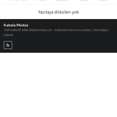
Yazılaya dökülen yok
Kabala Medya
Telif Hakkı © 2003-2026
Bnei Baruch – Kabbalah L’Am Association, Tüm Hakları
Saklıdır