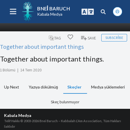
BNEI BARUCH
Kabala Medya
SUBSCRIBE
TAG
SAVE
Together about important things
Together about important things.
1 Bölümü
|
14 Tem 2020
Up Next
Yazıya dökülmüş
Skeçler
Medya yüklemeleri
Skeç bulunmuyor
Kabala Medya
Telif Hakkı © 2003-2026
Bnei Baruch – Kabbalah L’Am Association, Tüm Hakları
Saklıdır