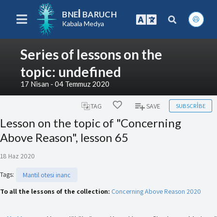
BNEI BARUCH
Kabala Medya
Series of lessons on the
topic: undefined
17 Nisan - 04 Temmuz 2020
SUBSCRIBE
TAG
SAVE
Lesson on the topic of "Concerning
Above Reason", lesson 65
18 Haz 2020
Tags
:
Mantil otesi inanc
To all the lessons of the collection:
Concerning Above Reason 2020