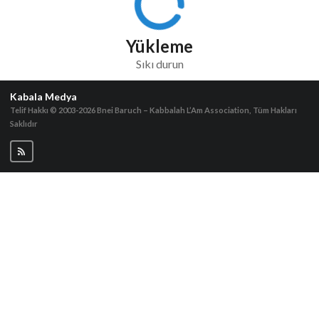
Yükleme
Sıkı durun
Kabala Medya
Telif Hakkı © 2003-2026
Bnei Baruch – Kabbalah L’Am Association, Tüm Hakları
Saklıdır