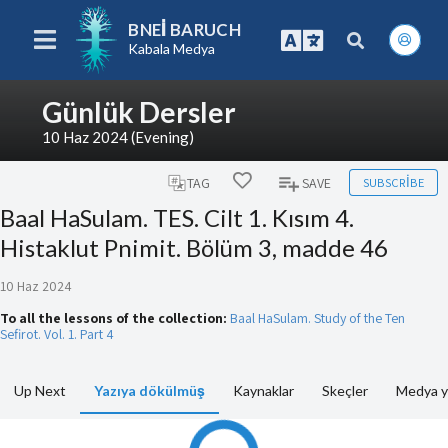
BNEI BARUCH
Kabala Medya
Günlük Dersler
10 Haz 2024 (Evening)
SUBSCRIBE
TAG
SAVE
Baal HaSulam. TES. Cilt 1. Kısım 4.
Histaklut Pnimit. Bölüm 3, madde 46
10 Haz 2024
To all the lessons of the collection:
Baal HaSulam. Study of the Ten
Sefirot. Vol. 1. Part 4
Up Next
Yazıya dökülmüş
Kaynaklar
Skeçler
Medya y