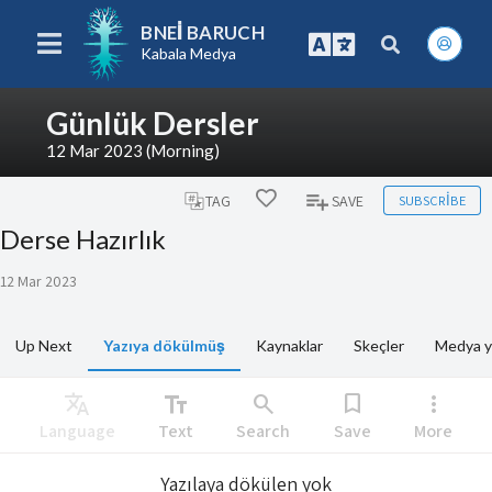
BNEI BARUCH
Kabala Medya
Günlük Dersler
12 Mar 2023 (Morning)
SUBSCRIBE
TAG
SAVE
Derse Hazırlık
12 Mar 2023
Up Next
Yazıya dökülmüş
Kaynaklar
Skeçler
Medya y
Translate
text_fields
search
bookmark
more_vert
Language
Text
Search
Save
More
Yazılaya dökülen yok