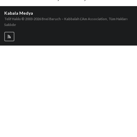
Kabala Medya
Telif Hakkı © 2003-2026
Bnei Baruch – Kabbalah L’Am Association, Tüm Hakları
Saklıdır