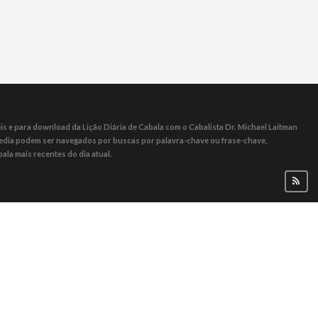
s ​​e para download da Lição Diária de Cabala com o Cabalista Dr. Michael Laitman
 Media podem ser navegados por buscas por palavra-chave ou frase-chave,
ala mais recentes do dia atual.