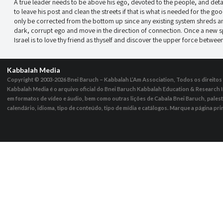
A true leader needs to be above his ego, devoted to the people, and det
to leave his post and clean the streets if that is what is needed for the go
only be corrected from the bottom up since any existing system shreds and
dark, corrupt ego and move in the direction of connection. Once a new spir
Israel is to love thy friend as thyself and discover the upper force between
Kabbalah Media
Copyright © 2003-2026
Bnei Baruch – Kabbalah L’Am Association, Todos os direito
Kabbalah Media é o arquivo oficial do Bnei Baruch Kabbalah Education & Research I
em formatos de vídeo e áudio, bem como outras lições de Cabala Bnei Baruch, pales
calendário, idioma, tipo de conteúdo, tipo de mídia e catálogos. Marque a página pri