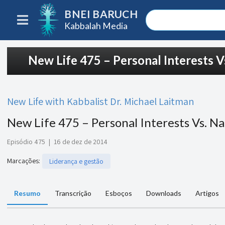
BNEI BARUCH
Kabbalah Media
New Life 475 – Personal Interests Vs
New Life with Kabbalist Dr. Michael Laitman
New Life 475 – Personal Interests Vs. Na
Episódio 475
|
16 de dez de 2014
Marcações
:
Liderança e gestão
Resumo
Transcrição
Esboços
Downloads
Artigos