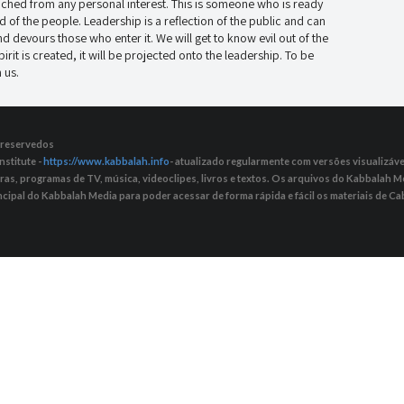
ached from any personal interest. This is someone who is ready
od of the people. Leadership is a reflection of the public and can
 devours those who enter it. We will get to know evil out of the
it is created, it will be projected onto the leadership. To be
 us.
s reservedos
nstitute -
https://www.kabbalah.info
- atualizado regularmente com versões visualizávei
tras, programas de TV, música, videoclipes, livros e textos. Os arquivos do Kabbalah
ncipal do Kabbalah Media para poder acessar de forma rápida e fácil os materiais de Cab