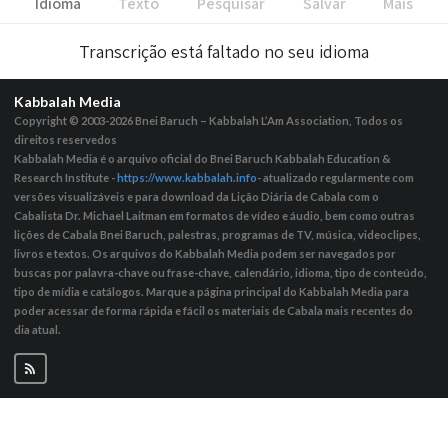
Idioma
Texto
Pesquisar
Salvar
Mais
Transcrição está faltado no seu idioma
Kabbalah Media
Copyright © 2003-2026
Bnei Baruch – Kabbalah L’Am Association, Todos os
direitos reservedos
Kabbalah Media é o arquivo oficial do Bnei Baruch Kabbalah Education &
Research Institute -
https://www.kabbalah.info
- atualizado regularmente com
versões visualizáveis ​​e para download da Lição Diária de Cabala com o
Cabalista Dr. Michael Laitman em formatos de vídeo e áudio, bem como outras
lições de Cabala Bnei Baruch, palestras, programas de TV, música, videoclipes,
livros e textos. Os arquivos do Kabbalah Media podem ser navegados por
buscas por palavra-chave ou frase-chave, calendário, idioma, tipo de conteúdo,
tipo de mídia e catálogos. Marque a página principal do Kabbalah Media para
poder acessar de forma rápida e fácil os materiais de Cabala mais recentes do
dia atual.