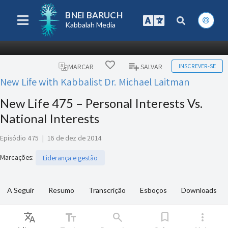
BNEI BARUCH
Kabbalah Media
INSCREVER-SE
MARCAR
SALVAR
New Life with Kabbalist Dr. Michael Laitman
New Life 475 – Personal Interests Vs.
National Interests
Episódio 475
|
16 de dez de 2014
Marcações
:
Liderança e gestão
A Seguir
Resumo
Transcrição
Esboços
Downloads
Translate
text_fields
search
bookmark
more_vert