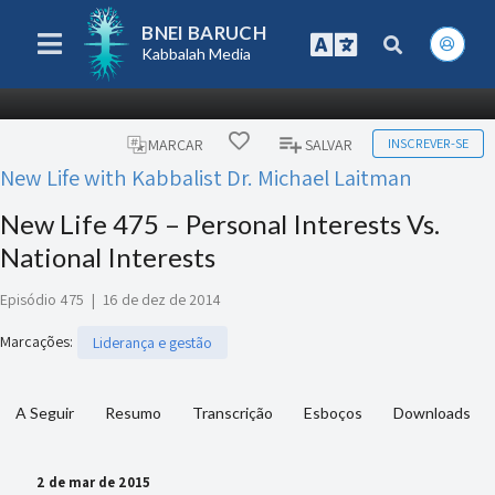
BNEI BARUCH
Kabbalah Media
INSCREVER-SE
MARCAR
SALVAR
New Life with Kabbalist Dr. Michael Laitman
New Life 475 – Personal Interests Vs.
National Interests
Episódio 475
|
16 de dez de 2014
Marcações
:
Liderança e gestão
A Seguir
Resumo
Transcrição
Esboços
Downloads
2 de mar de 2015