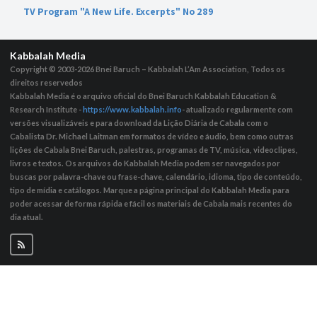
TV Program "A New Life. Excerpts" No 289
Kabbalah Media
Copyright © 2003-2026
Bnei Baruch – Kabbalah L’Am Association, Todos os
direitos reservedos
Kabbalah Media é o arquivo oficial do Bnei Baruch Kabbalah Education &
Research Institute -
https://www.kabbalah.info
- atualizado regularmente com
versões visualizáveis ​​e para download da Lição Diária de Cabala com o
Cabalista Dr. Michael Laitman em formatos de vídeo e áudio, bem como outras
lições de Cabala Bnei Baruch, palestras, programas de TV, música, videoclipes,
livros e textos. Os arquivos do Kabbalah Media podem ser navegados por
buscas por palavra-chave ou frase-chave, calendário, idioma, tipo de conteúdo,
tipo de mídia e catálogos. Marque a página principal do Kabbalah Media para
poder acessar de forma rápida e fácil os materiais de Cabala mais recentes do
dia atual.