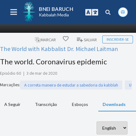
BNEI BARUCH
Kabbalah Media
INSCREVER-SE
MARCAR
SALVAR
The World with Kabbalist Dr. Michael Laitman
The world. Coronavirus epidemic
Episódio 60
|
3 de mar de 2020
Marcações
:
A correta maneira de estudar a sabedoria da kabblah
Uni
A Seguir
Transcrição
Esboços
Downloads