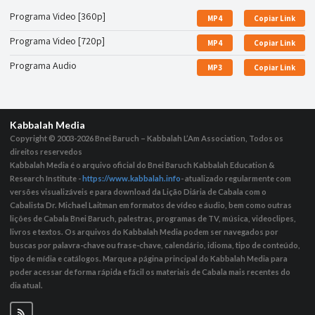
Programa Video [360p]
MP4
Copiar Link
Programa Video [720p]
MP4
Copiar Link
Programa Audio
MP3
Copiar Link
Kabbalah Media
Copyright © 2003-2026
Bnei Baruch – Kabbalah L’Am Association, Todos os
direitos reservedos
Kabbalah Media é o arquivo oficial do Bnei Baruch Kabbalah Education &
Research Institute -
https://www.kabbalah.info
- atualizado regularmente com
versões visualizáveis ​​e para download da Lição Diária de Cabala com o
Cabalista Dr. Michael Laitman em formatos de vídeo e áudio, bem como outras
lições de Cabala Bnei Baruch, palestras, programas de TV, música, videoclipes,
livros e textos. Os arquivos do Kabbalah Media podem ser navegados por
buscas por palavra-chave ou frase-chave, calendário, idioma, tipo de conteúdo,
tipo de mídia e catálogos. Marque a página principal do Kabbalah Media para
poder acessar de forma rápida e fácil os materiais de Cabala mais recentes do
dia atual.