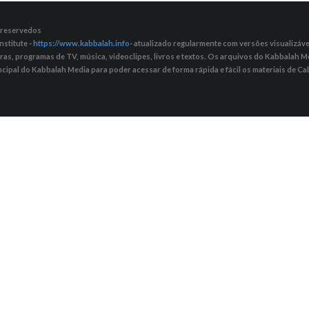
s reservedos
nstitute -
https://www.kabbalah.info
- atualizado regularmente com versões visualizávei
tras, programas de TV, música, videoclipes, livros e textos. Os arquivos do Kabbalah
ncipal do Kabbalah Media para poder acessar de forma rápida e fácil os materiais de Cab