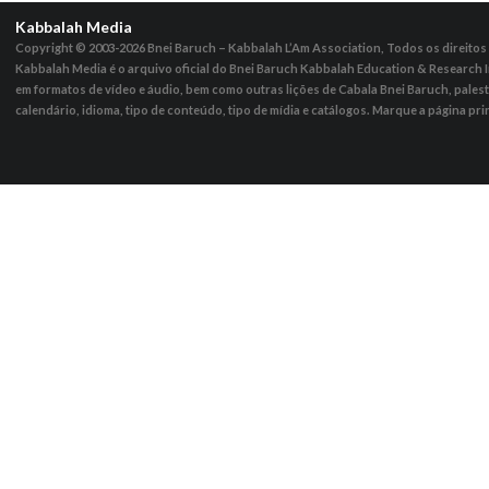
Kabbalah Media
Copyright © 2003-2026
Bnei Baruch – Kabbalah L’Am Association, Todos os direito
Kabbalah Media é o arquivo oficial do Bnei Baruch Kabbalah Education & Research I
em formatos de vídeo e áudio, bem como outras lições de Cabala Bnei Baruch, pales
calendário, idioma, tipo de conteúdo, tipo de mídia e catálogos. Marque a página pri