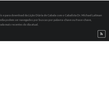
s ​​e para download da Lição Diária de Cabala com o Cabalista Dr. Michael Laitman
 Media podem ser navegados por buscas por palavra-chave ou frase-chave,
ala mais recentes do dia atual.