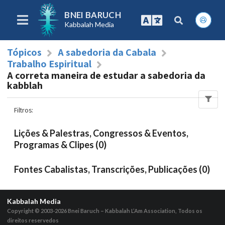
BNEI BARUCH
Kabbalah Media
Tópicos
A sabedoria da Cabala
Trabalho Espiritual
A correta maneira de estudar a sabedoria da
kabblah
Filtros
:
Lições & Palestras, Congressos & Eventos,
Programas & Clipes (0)
Fontes Cabalistas, Transcrições, Publicações (0)
Kabbalah Media
Copyright © 2003-2026
Bnei Baruch – Kabbalah L’Am Association, Todos os
direitos reservedos