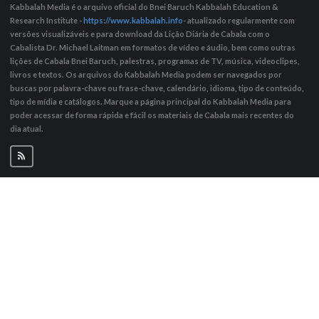
Kabbalah Media é o arquivo oficial do Bnei Baruch Kabbalah Education &
Research Institute -
https://www.kabbalah.info
- atualizado regularmente com
versões visualizáveis ​​e para download da Lição Diária de Cabala com o
Cabalista Dr. Michael Laitman em formatos de vídeo e áudio, bem como outras
lições de Cabala Bnei Baruch, palestras, programas de TV, música, videoclipes,
livros e textos. Os arquivos do Kabbalah Media podem ser navegados por
buscas por palavra-chave ou frase-chave, calendário, idioma, tipo de conteúdo,
tipo de mídia e catálogos. Marque a página principal do Kabbalah Media para
poder acessar de forma rápida e fácil os materiais de Cabala mais recentes do
dia atual.