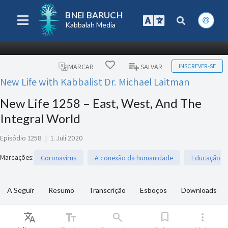
BNEI BARUCH
Kabbalah Media
INSCREVER-SE
MARCAR
SALVAR
New Life with Kabbalist Dr. Michael Laitman
New Life 1258 – East, West, And The
Integral World
Episódio 1258
|
1. Juli 2020
Marcações
:
Coronavirus
A conexão da humanidade
Educação In
A Seguir
Resumo
Transcrição
Esboços
Downloads
Translate
text_fields
search
bookmark
more_vert