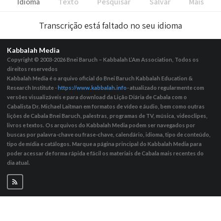
Idioma
Texto
Pesquisar
Salvar
Mais
Transcrição está faltado no seu idioma
Kabbalah Media
Copyright © 2003-2026
Bnei Baruch – Kabbalah L’Am Association, Todos os
direitos reservedos
Kabbalah Media é o arquivo oficial do Bnei Baruch Kabbalah Education &
Research Institute -
https://www.kabbalah.info
- atualizado regularmente com
versões visualizáveis ​​e para download da Lição Diária de Cabala com o
Cabalista Dr. Michael Laitman em formatos de vídeo e áudio, bem como outras
lições de Cabala Bnei Baruch, palestras, programas de TV, música, videoclipes,
livros e textos. Os arquivos do Kabbalah Media podem ser navegados por
buscas por palavra-chave ou frase-chave, calendário, idioma, tipo de conteúdo,
tipo de mídia e catálogos. Marque a página principal do Kabbalah Media para
poder acessar de forma rápida e fácil os materiais de Cabala mais recentes do
dia atual.