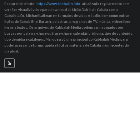
Research Institute -
https://www.kabbalah.info
- atualizado regularmente com
versões visualizáveis ​​e para download da Lição Diária de Cabala com o
Cabalista Dr. Michael Laitman em formatos de vídeo e áudio, bem como outras
lições de Cabala Bnei Baruch, palestras, programas de TV, música, videoclipes,
livros e textos. Os arquivos do Kabbalah Media podem ser navegados por
buscas por palavra-chave ou frase-chave, calendário, idioma, tipo de conteúdo,
tipo de mídia e catálogos. Marque a página principal do Kabbalah Media para
poder acessar de forma rápida e fácil os materiais de Cabala mais recentes do
dia atual.