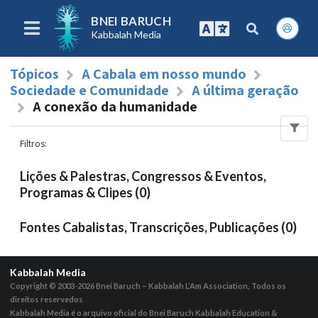
BNEI BARUCH
Kabbalah Media
Tópicos
A Cabala em nosso mundo
Sociedade e Comunidade
A última geração
A conexão da humanidade
Filtros
:
Lições & Palestras, Congressos & Eventos,
Programas & Clipes (0)
Fontes Cabalistas, Transcrições, Publicações (0)
Kabbalah Media
Copyright © 2003-2026
Bnei Baruch – Kabbalah L’Am Association, Todos os
direitos reservedos
Kabbalah Media é o arquivo oficial do Bnei Baruch Kabbalah Education &