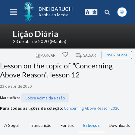
BNEI BARUCH
Kabbalah Media
Lição Diária
23 de abr de 2020 (Manhã)
INSCREVER-SE
MARCAR
SALVAR
Lesson on the topic of "Concerning
Above Reason", lesson 12
23 de abr de 2020
Marcações
:
Sobre Acima da Razão
Para todas as lições da coleção:
Concerning Above Reason 2020
A Seguir
Transcrição
Fontes
Esboços
Downloads