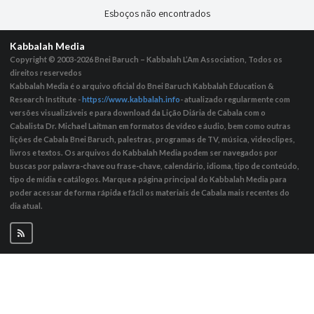
Esboços não encontrados
Kabbalah Media
Copyright © 2003-2026
Bnei Baruch – Kabbalah L’Am Association, Todos os
direitos reservedos
Kabbalah Media é o arquivo oficial do Bnei Baruch Kabbalah Education &
Research Institute -
https://www.kabbalah.info
- atualizado regularmente com
versões visualizáveis ​​e para download da Lição Diária de Cabala com o
Cabalista Dr. Michael Laitman em formatos de vídeo e áudio, bem como outras
lições de Cabala Bnei Baruch, palestras, programas de TV, música, videoclipes,
livros e textos. Os arquivos do Kabbalah Media podem ser navegados por
buscas por palavra-chave ou frase-chave, calendário, idioma, tipo de conteúdo,
tipo de mídia e catálogos. Marque a página principal do Kabbalah Media para
poder acessar de forma rápida e fácil os materiais de Cabala mais recentes do
dia atual.