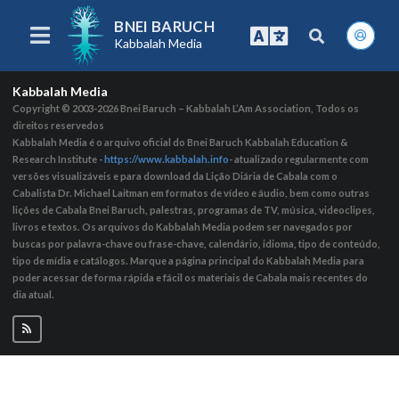
BNEI BARUCH
Kabbalah Media
Kabbalah Media
Copyright © 2003-2026
Bnei Baruch – Kabbalah L’Am Association, Todos os
direitos reservedos
Kabbalah Media é o arquivo oficial do Bnei Baruch Kabbalah Education &
Research Institute -
https://www.kabbalah.info
- atualizado regularmente com
versões visualizáveis ​​e para download da Lição Diária de Cabala com o
Cabalista Dr. Michael Laitman em formatos de vídeo e áudio, bem como outras
lições de Cabala Bnei Baruch, palestras, programas de TV, música, videoclipes,
livros e textos. Os arquivos do Kabbalah Media podem ser navegados por
buscas por palavra-chave ou frase-chave, calendário, idioma, tipo de conteúdo,
tipo de mídia e catálogos. Marque a página principal do Kabbalah Media para
poder acessar de forma rápida e fácil os materiais de Cabala mais recentes do
dia atual.