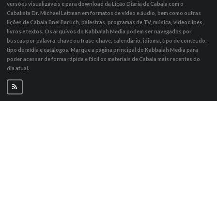
versões visualizáveis ​​e para download da Lição Diária de Cabala com o
Cabalista Dr. Michael Laitman em formatos de vídeo e áudio, bem como outras
lições de Cabala Bnei Baruch, palestras, programas de TV, música, videoclipes,
livros e textos. Os arquivos do Kabbalah Media podem ser navegados por
buscas por palavra-chave ou frase-chave, calendário, idioma, tipo de conteúdo,
tipo de mídia e catálogos. Marque a página principal do Kabbalah Media para
poder acessar de forma rápida e fácil os materiais de Cabala mais recentes do
dia atual.