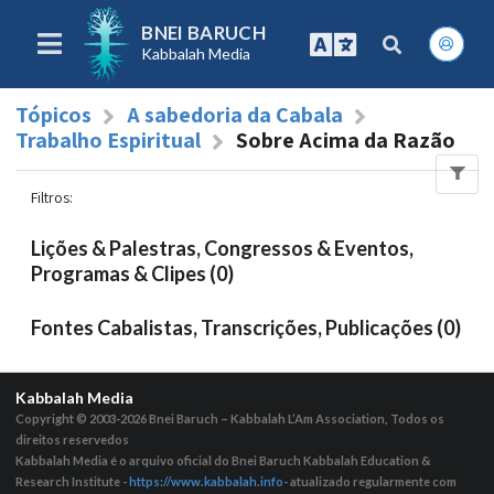
BNEI BARUCH
Kabbalah Media
Tópicos
A sabedoria da Cabala
Trabalho Espiritual
Sobre Acima da Razão
Filtros
:
Lições & Palestras, Congressos & Eventos,
Programas & Clipes (0)
Fontes Cabalistas, Transcrições, Publicações (0)
Kabbalah Media
Copyright © 2003-2026
Bnei Baruch – Kabbalah L’Am Association, Todos os
direitos reservedos
Kabbalah Media é o arquivo oficial do Bnei Baruch Kabbalah Education &
Research Institute -
https://www.kabbalah.info
- atualizado regularmente com