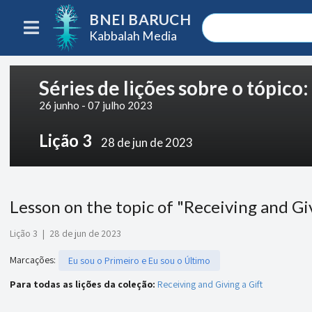
BNEI BARUCH
Kabbalah Media
Séries de lições sobre o tópico
26 junho - 07 julho 2023
Lição 3
28 de jun de 2023
Lesson on the topic of "Receiving and Gi
Lição 3
|
28 de jun de 2023
Marcações
:
Eu sou o Primeiro e Eu sou o Último
Para todas as lições da coleção:
Receiving and Giving a Gift