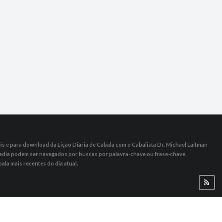
s ​​e para download da Lição Diária de Cabala com o Cabalista Dr. Michael Laitman
 Media podem ser navegados por buscas por palavra-chave ou frase-chave,
ala mais recentes do dia atual.