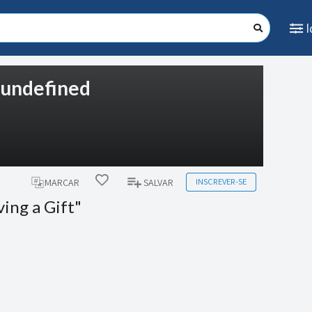
: undefined
INSCREVER-SE
MARCAR
SALVAR
ving a Gift"