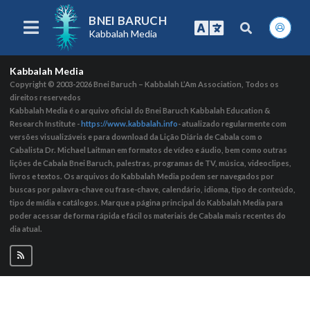
BNEI BARUCH
Kabbalah Media
Kabbalah Media
Copyright © 2003-2026
Bnei Baruch – Kabbalah L’Am Association, Todos os
direitos reservedos
Kabbalah Media é o arquivo oficial do Bnei Baruch Kabbalah Education &
Research Institute -
https://www.kabbalah.info
- atualizado regularmente com
versões visualizáveis ​​e para download da Lição Diária de Cabala com o
Cabalista Dr. Michael Laitman em formatos de vídeo e áudio, bem como outras
lições de Cabala Bnei Baruch, palestras, programas de TV, música, videoclipes,
livros e textos. Os arquivos do Kabbalah Media podem ser navegados por
buscas por palavra-chave ou frase-chave, calendário, idioma, tipo de conteúdo,
tipo de mídia e catálogos. Marque a página principal do Kabbalah Media para
poder acessar de forma rápida e fácil os materiais de Cabala mais recentes do
dia atual.