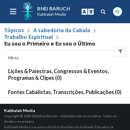
BNEI BARUCH
Kabbalah Media
Tópicos
A sabedoria da Cabala
Trabalho Espiritual
Eu sou o Primeiro e Eu sou o Último
Filtros
:
Lições & Palestras, Congressos & Eventos,
Programas & Clipes (0)
Fontes Cabalistas, Transcrições, Publicações (0)
Kabbalah Media
Copyright © 2003-2026
Bnei Baruch – Kabbalah L’Am Association, Todos os
direitos reservedos
Kabbalah Media é o arquivo oficial do Bnei Baruch Kabbalah Education &