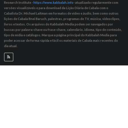
Research Institute -
https://www.kabbalah.info
- atualizado regularmente com
versões visualizáveis ​​e para download da Lição Diária de Cabala com o
Cabalista Dr. Michael Laitman em formatos de vídeo e áudio, bem como outras
lições de Cabala Bnei Baruch, palestras, programas de TV, música, videoclipes,
livros e textos. Os arquivos do Kabbalah Media podem ser navegados por
buscas por palavra-chave ou frase-chave, calendário, idioma, tipo de conteúdo,
tipo de mídia e catálogos. Marque a página principal do Kabbalah Media para
poder acessar de forma rápida e fácil os materiais de Cabala mais recentes do
dia atual.