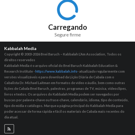
Carregando
Segure firme
Kabbalah Media
Copyright © 2003-2026
Bnei Baruch – Kabbalah L’Am Association, Todos os
direitos reservedos
Kabbalah Media é o arquivo oficial do Bnei Baruch Kabbalah Education &
Research Institute -
https://www.kabbalah.info
- atualizado regularmente com
versões visualizáveis ​​e para download da Lição Diária de Cabala com o
Cabalista Dr. Michael Laitman em formatos de vídeo e áudio, bem como outras
lições de Cabala Bnei Baruch, palestras, programas de TV, música, videoclipes,
livros e textos. Os arquivos do Kabbalah Media podem ser navegados por
buscas por palavra-chave ou frase-chave, calendário, idioma, tipo de conteúdo,
tipo de mídia e catálogos. Marque a página principal do Kabbalah Media para
poder acessar de forma rápida e fácil os materiais de Cabala mais recentes do
dia atual.