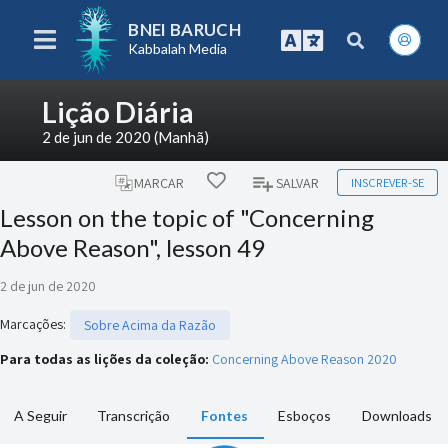
BNEI BARUCH
Kabbalah Media
Lição Diária
2 de jun de 2020 (Manhã)
INSCREVER-SE
MARCAR
SALVAR
Lesson on the topic of "Concerning
Above Reason", lesson 49
2 de jun de 2020
Marcações
:
Sobre Acima da Razão
Para todas as lições da coleção:
Concerning Above Reason 2020
A Seguir
Transcrição
Fontes
Esboços
Downloads