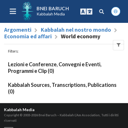
BNEI BARUCH
Kabbalah Media
Argomenti
Kabbalah nel nostro mondo
Economia ed affari
World economy
Filters
:
Lezioni e Conferenze, Convegni e Eventi,
Programmi e Clip (0)
Kabbalah Sources, Transcriptions, Publications
(0)
Kabbalah Media
Copyright © 2003-2026
Bnei Baruch – Kabbalah L’Am Association, Tutti i diritti
riservati