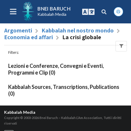
BNEI BARUCH
Kabbalah Media
Argomenti
Kabbalah nel nostro mondo
Economia ed affari
La crisi globale
Filters
:
Lezioni e Conferenze, Convegni e Eventi,
Programmi e Clip (0)
Kabbalah Sources, Transcriptions, Publications
(0)
Kabbalah Media
Copyright © 2003-2026
Bnei Baruch – Kabbalah L’Am Association, Tutti i diritti
riservati