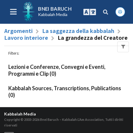
BNEI BARUCH
Kabbalah Media
Argomenti
La saggezza della kabbalah
Lavoro interiore
La grandezza del Creatore
Filters
:
Lezioni e Conferenze, Convegni e Eventi,
Programmi e Clip (0)
Kabbalah Sources, Transcriptions, Publications
(0)
Kabbalah Media
Copyright © 2003-2026
Bnei Baruch – Kabbalah L’Am Association, Tutti i diritti
riservati