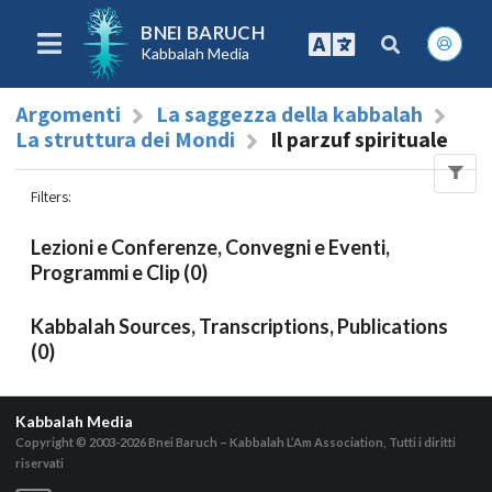
BNEI BARUCH
Kabbalah Media
Argomenti
La saggezza della kabbalah
La struttura dei Mondi
Il parzuf spirituale
Filters
:
Lezioni e Conferenze, Convegni e Eventi,
Programmi e Clip (0)
Kabbalah Sources, Transcriptions, Publications
(0)
Kabbalah Media
Copyright © 2003-2026
Bnei Baruch – Kabbalah L’Am Association, Tutti i diritti
riservati