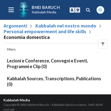
BNEI BARUCH
Kabbalah Media
Argomenti
Kabbalah nel nostro mondo
Personal empowerment and life skills
Economia domestica
Filters
:
Lezioni e Conferenze, Convegni e Eventi,
Programmi e Clip (0)
Kabbalah Sources, Transcriptions, Publications
(0)
Kabbalah Media
Copyright © 2003-2026
Bnei Baruch – Kabbalah L’Am Association, Tutti i diritti
riservati