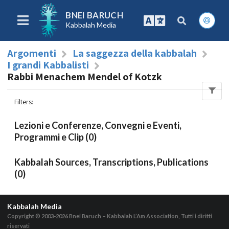
BNEI BARUCH
Kabbalah Media
Argomenti
La saggezza della kabbalah
I grandi Kabbalisti
Rabbi Menachem Mendel of Kotzk
Filters
:
Lezioni e Conferenze, Convegni e Eventi,
Programmi e Clip (0)
Kabbalah Sources, Transcriptions, Publications
(0)
Kabbalah Media
Copyright © 2003-2026
Bnei Baruch – Kabbalah L’Am Association, Tutti i diritti
riservati