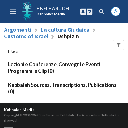
BNEI BARUCH
Kabbalah Media
Argomenti
La cultura Giudaica
Customs of Israel
Ushpizin
Filters
:
Lezioni e Conferenze, Convegni e Eventi,
Programmi e Clip (0)
Kabbalah Sources, Transcriptions, Publications
(0)
Kabbalah Media
Copyright © 2003-2026
Bnei Baruch – Kabbalah L’Am Association, Tutti i diritti
riservati