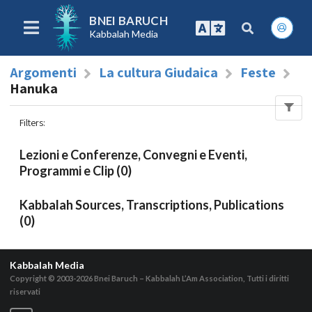
BNEI BARUCH
Kabbalah Media
Argomenti
La cultura Giudaica
Feste
Hanuka
Filters
:
Lezioni e Conferenze, Convegni e Eventi,
Programmi e Clip (0)
Kabbalah Sources, Transcriptions, Publications
(0)
Kabbalah Media
Copyright © 2003-2026
Bnei Baruch – Kabbalah L’Am Association, Tutti i diritti
riservati