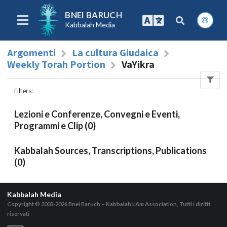
BNEI BARUCH
Kabbalah Media
Argomenti
La cultura Giudaica
Weekly Torah Portion
VaYikra
Filters
:
Lezioni e Conferenze, Convegni e Eventi,
Programmi e Clip (0)
Kabbalah Sources, Transcriptions, Publications
(0)
Kabbalah Media
Copyright © 2003-2026
Bnei Baruch – Kabbalah L’Am Association, Tutti i diritti
riservati