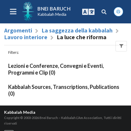
BNEI BARUCH
Kabbalah Media
Argomenti
La saggezza della kabbalah
Lavoro interiore
La luce che riforma
Filters
:
Lezioni e Conferenze, Convegni e Eventi,
Programmi e Clip (0)
Kabbalah Sources, Transcriptions, Publications
(0)
Kabbalah Media
Copyright © 2003-2026
Bnei Baruch – Kabbalah L’Am Association, Tutti i diritti
riservati