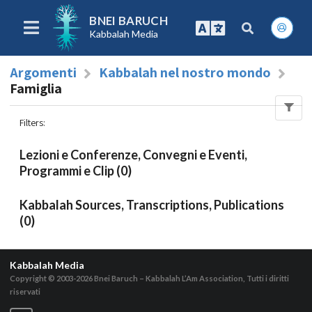
BNEI BARUCH
Kabbalah Media
Argomenti
Kabbalah nel nostro mondo
Famiglia
Filters
:
Lezioni e Conferenze, Convegni e Eventi,
Programmi e Clip (0)
Kabbalah Sources, Transcriptions, Publications
(0)
Kabbalah Media
Copyright © 2003-2026
Bnei Baruch – Kabbalah L’Am Association, Tutti i diritti
riservati