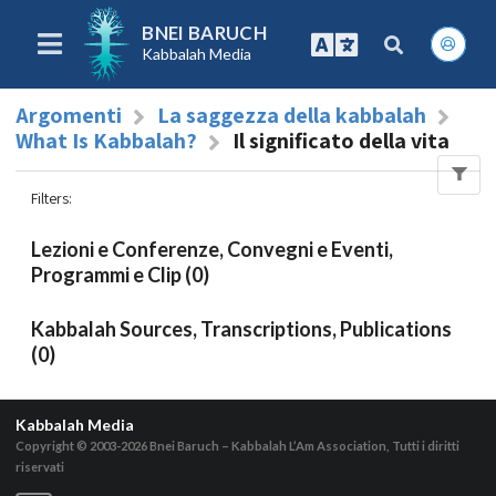
BNEI BARUCH
Kabbalah Media
Argomenti
La saggezza della kabbalah
What Is Kabbalah?
Il significato della vita
Filters
:
Lezioni e Conferenze, Convegni e Eventi,
Programmi e Clip (0)
Kabbalah Sources, Transcriptions, Publications
(0)
Kabbalah Media
Copyright © 2003-2026
Bnei Baruch – Kabbalah L’Am Association, Tutti i diritti
riservati